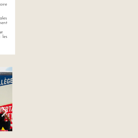
oire
ales
ment
ge
 les