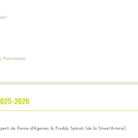
ques
e Patrimoine
 2025-2026
erti de Penne d'Agenais & Freddy Spinati (de la Street'Arterie).