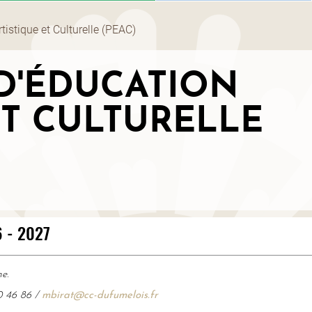
tistique et Culturelle (PEAC)
D'ÉDUCATION
ET CULTURELLE
 - 2027
e.
0 46 86 /
mbirat@cc-dufumelois.fr