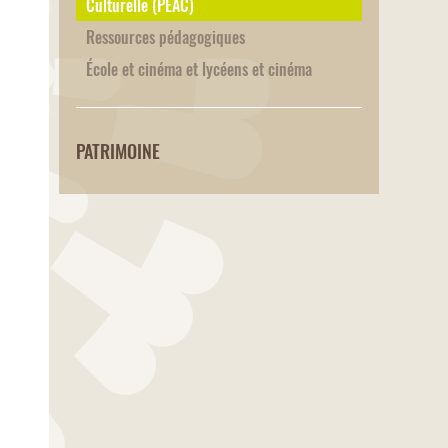
Culturelle (PEAC)
Ressources pédagogiques
École et cinéma et lycéens et cinéma
PATRIMOINE