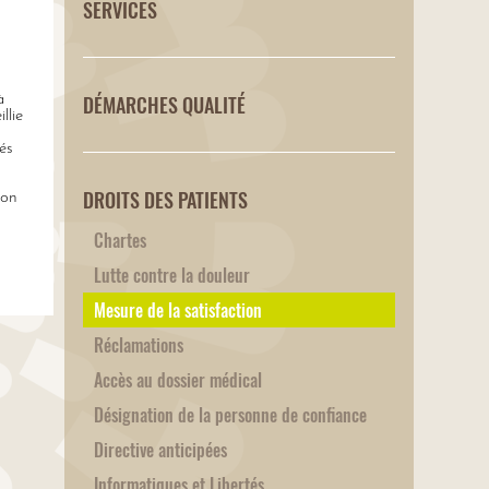
SERVICES
DÉMARCHES QUALITÉ
à
llie
és
DROITS DES PATIENTS
ion
Chartes
Lutte contre la douleur
Mesure de la satisfaction
Réclamations
Accès au dossier médical
Désignation de la personne de confiance
Directive anticipées
Informatiques et Libertés