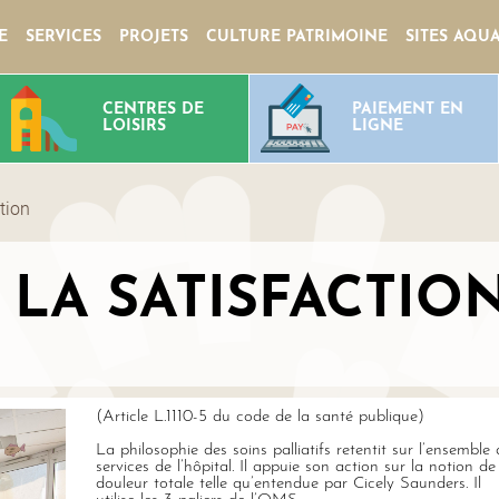
E
SERVICES
PROJETS
CULTURE PATRIMOINE
SITES AQU
CENTRES DE
PAIEMENT EN
LOISIRS
LIGNE
tion
 LA SATISFACTIO
(Article L.1110-5 du code de la santé publique)
La philosophie des soins palliatifs retentit sur l’ensemble 
services de l’hôpital. Il appuie son action sur la notion de
douleur totale telle qu’entendue par Cicely Saunders. Il