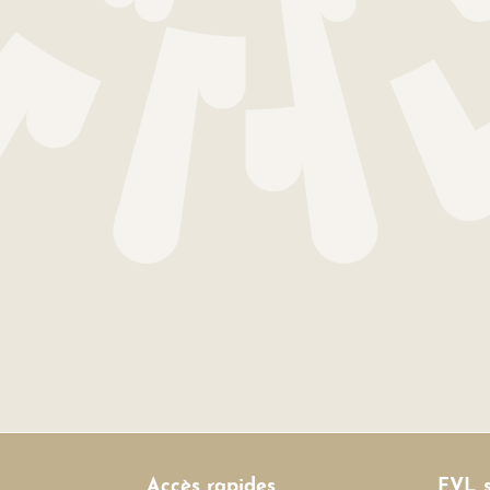
Accès rapides
FVL s