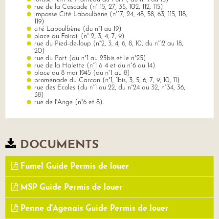
rue de la Cascade (n° 15, 27, 35, 102, 112, 115)
impasse Cité Laboulbène (n°17, 24, 48, 58, 63, 115, 118,
119)
cité Laboulbène (du n°1 au 19)
place du Foirail (n° 2, 3, 4, 7, 9)
rue du Pied-de-loup (n°2, 3, 4, 6, 8, 10, du n°12 au 18,
20)
rue du Port (du n°1 au 23bis et le n°25)
rue de la Halette (n°1 à 4 et du n°6 au 14)
place du 8 mai 1945 (du n°1 au 8)
promenade du Carcan (n°1, 1bis, 3, 5, 6, 7, 9, 10, 11)
rue des Ecoles (du n°1 au 22, du n°24 au 32, n°34, 36,
38)
rue de l'Ange (n°6 et 8).
DOCUMENTS
Fumel Guide Permis de louer
MSP Guide Permis de louer
Penne d'Agenais Guide Permis de louer