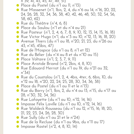
n°39, 41, 43, 45, 47, 49, 51)
Place du Postel (du n°1 au 11, n°13)
Rue Massenet (n°1, 1bis, 2, 4, du n°6 au 14, n°16, 20, 22,
24, 26, 28, 32, 34, 36, 38, 40, 42, 46, 48, 50, 52, 54, 56,
58, 60, 62)
Rue du Théâtre (n°4, 6, 8)
Place du Saulou (n°1 et du n°4 au 21)
Rue Pasteur (n°1, 2, 4, 6, 7, 8, 9, 10, 12, 13, 14, 15, 16, 18)
Rue Victor Hugo (n°1, du n°3 au 10, n°12, 13, 16, 18, 20)
Avenue Thiers (du n°1 au 18, n°20, 21, 23, du n°26 au
43, n°45, 45bis, 47)
Rue de l'Hospice (du n°1 au 8, n°1 et 12)
Rue du Bélier (du n°4 au 8 et du n°10 au 15)
Place Voltaire (n°1, 2, 3, 7, 9, 11)
Place Aristide Briand (n°2, 2bis, 4, 8, 10)
Rue Edouard Herriot (du n°1 au 19, du n°21 au 32,
n°34)
Rue du Coustalou (n°1, 2, 4, 4bis, 4ter, 6, 6bis, 10, du
n°12 au 18, n°20, 22, 24, 25, 28, 30, 34, 36, 38)
Place du Postel (du n°1 au 11 et le n°13)
Rue du Barry (n°1, 1bis, 2, du n°4 au 13, n°15, du n°17 au
28, n°30, 32, 34, 36)
Rue Lafayette (du n°1 au 10, n°12, 14, 16)
Impasse Félix Laville (du n°1 au 10, n°12, 14, 16)
Rue Waldeck Rousseau (du n°1 au 12, n°15, 16, 18, 20,
21, 22, 23, 24, 26, 28, 30)
Rue Sully (du n°1 au 21 et le n°24)
Rue de la Recluse (du n°1 au 9bis, du n°11 au 17)
Impasse Rastel (n°2, 4, 8, 10, 14)