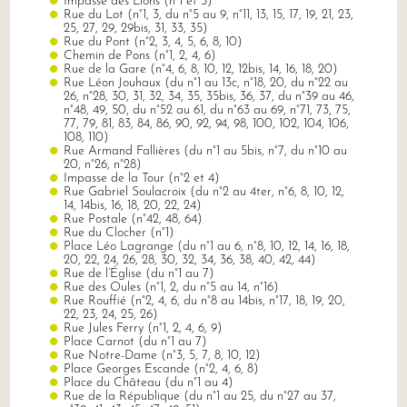
Impasse des Lions (n°1 et 3)
Rue du Lot (n°1, 3, du n°5 au 9, n°11, 13, 15, 17, 19, 21, 23,
25, 27, 29, 29bis, 31, 33, 35)
Rue du Pont (n°2, 3, 4, 5, 6, 8, 10)
Chemin de Pons (n°1, 2, 4, 6)
Rue de la Gare (n°4, 6, 8, 10, 12, 12bis, 14, 16, 18, 20)
Rue Léon Jouhaux (du n°1 au 13c, n°18, 20, du n°22 au
26, n°28, 30, 31, 32, 34, 35, 35bis, 36, 37, du n°39 au 46,
n°48, 49, 50, du n°52 au 61, du n°63 au 69, n°71, 73, 75,
77, 79, 81, 83, 84, 86, 90, 92, 94, 98, 100, 102, 104, 106,
108, 110)
Rue Armand Fallières (du n°1 au 5bis, n°7, du n°10 au
20, n°26, n°28)
Impasse de la Tour (n°2 et 4)
Rue Gabriel Soulacroix (du n°2 au 4ter, n°6, 8, 10, 12,
14, 14bis, 16, 18, 20, 22, 24)
Rue Postale (n°42, 48, 64)
Rue du Clocher (n°1)
Place Léo Lagrange (du n°1 au 6, n°8, 10, 12, 14, 16, 18,
20, 22, 24, 26, 28, 30, 32, 34, 36, 38, 40, 42, 44)
Rue de l’Église (du n°1 au 7)
Rue des Oules (n°1, 2, du n°5 au 14, n°16)
Rue Rouffié (n°2, 4, 6, du n°8 au 14bis, n°17, 18, 19, 20,
22, 23, 24, 25, 26)
Rue Jules Ferry (n°1, 2, 4, 6, 9)
Place Carnot (du n°1 au 7)
Rue Notre-Dame (n°3, 5, 7, 8, 10, 12)
Place Georges Escande (n°2, 4, 6, 8)
Place du Château (du n°1 au 4)
Rue de la République (du n°1 au 25, du n°27 au 37,