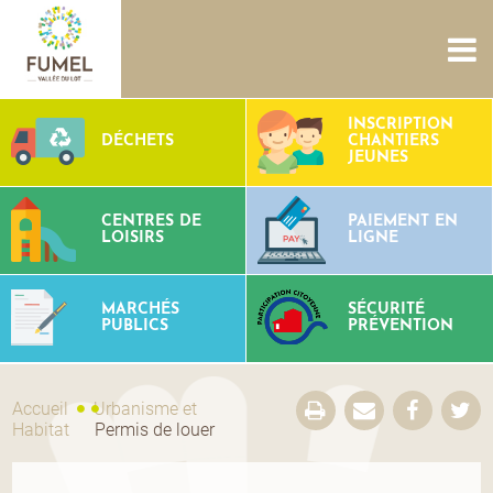
ACCUEIL
NOUS CONNAÎTRE
SERVICES
PROJETS
INSCRIPTION
DÉCHETS
CHANTIERS
CULTURE PATRIMOINE
SITES AQUATIQUES
TOURISME
JEUNES
CONTACTS
CENTRES DE
PAIEMENT EN
LOISIRS
LIGNE
MARCHÉS
SÉCURITÉ
PUBLICS
PRÉVENTION
Accueil
Urbanisme et
Habitat
Permis de louer