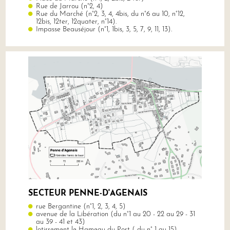
Rue de Jarrou (n°2, 4)
Rue du Marché (n°2, 3, 4, 4bis, du n°6 au 10, n°12,
12bis, 12ter, 12quater, n°14).
Impasse Beauséjour (n°1, 1bis, 3, 5, 7, 9, 11, 13).
SECTEUR PENNE-D'AGENAIS
rue Bergantine (n°1, 2, 3, 4, 5)
avenue de la Libération (du n°1 au 20 - 22 au 29 - 31
au 39 - 41 et 43)
lotissement le Hameau du Port ( du n° 1 au 15)