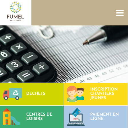
ACCUEIL
NOUS CONNAÎTRE
SERVICES
PROJETS
CULTURE PATRIMOINE
SITES AQUATIQUES
TOURISME
CONTACTS
INSCRIPTION
DÉCHETS
CHANTIERS
JEUNES
CENTRES DE
PAIEMENT EN
LOISIRS
LIGNE