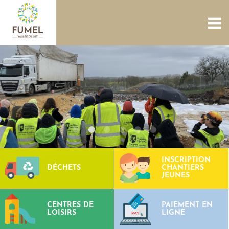
ACCUEIL
NOUS CONNAÎTRE
SERVICES
PROJETS
CULTURE PATRIMOINE
SITES AQUATIQUES
TOURISME
CONTACTS
INSCRIPTION
DÉCHETS
CHANTIERS
JEUNES
CENTRES DE
PAIEMENT EN
LOISIRS
LIGNE