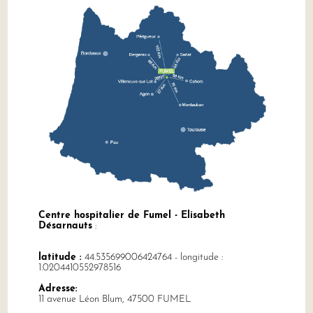
Centre hospitalier de Fumel - Elisabeth
Désarnauts
:
latitude :
44.535699006424764 - longitude :
1.0204410552978516
Adresse:
11 avenue Léon Blum, 47500 FUMEL