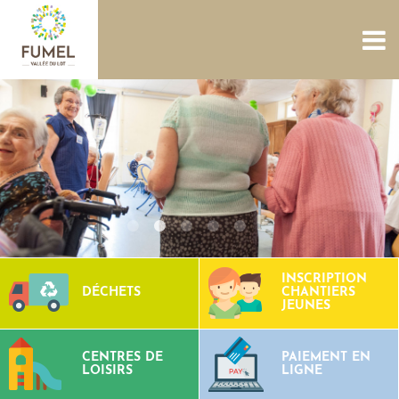
ACCUEIL
NOUS CONNAÎTRE
SERVICES
PROJETS
CULTURE PATRIMOINE
SITES AQUATIQUES
TOURISME
CONTACTS
INSCRIPTION
DÉCHETS
CHANTIERS
JEUNES
CENTRES DE
PAIEMENT EN
LOISIRS
LIGNE