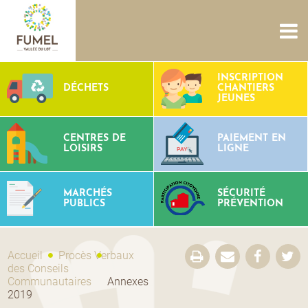
ACCUEIL
NOUS CONNAÎTRE
SERVICES
PROJETS
INSCRIPTION
DÉCHETS
CHANTIERS
CULTURE PATRIMOINE
SITES AQUATIQUES
TOURISME
JEUNES
CONTACTS
CENTRES DE
PAIEMENT EN
LOISIRS
LIGNE
MARCHÉS
SÉCURITÉ
PUBLICS
PRÉVENTION
Accueil
Procès Verbaux
des Conseils
Communautaires
Annexes
2019