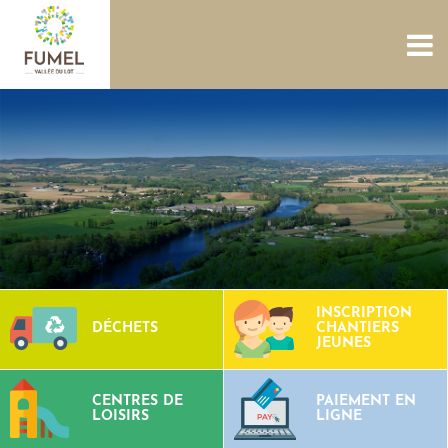
ACCUEIL
NOUS CONNAÎTRE
SERVICES
PROJETS
CULTURE PATRIMOINE
SITES AQUATIQUES
TOURISME
CONTACTS
INSCRIPTION
DÉCHETS
CHANTIERS
JEUNES
CENTRES DE
PAIEMENT EN
LOISIRS
LIGNE