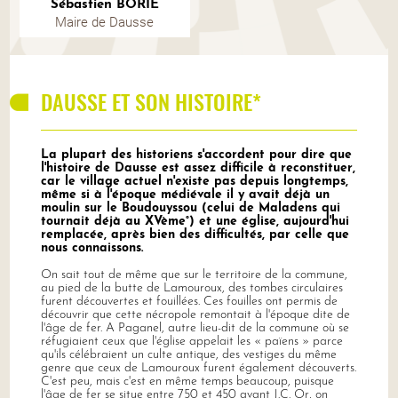
Sébastien BORIE
Maire de Dausse
DAUSSE ET SON HISTOIRE*
La plupart des historiens s'accordent pour dire que
l'histoire de Dausse est assez difficile à reconstituer,
car le village actuel n'existe pas depuis longtemps,
même si à l'époque médiévale il y avait déjà un
moulin sur le Boudouyssou (celui de Maladens qui
tournait déjà au XVème°) et une église, aujourd'hui
remplacée, après bien des difficultés, par celle que
nous connaissons.
On sait tout de même que sur le territoire de la commune,
au pied de la butte de Lamouroux, des tombes circulaires
furent découvertes et fouillées. Ces fouilles ont permis de
découvrir que cette nécropole remontait à l'époque dite de
l'âge de fer. A Paganel, autre lieu-dit de la commune où se
réfugiaient ceux que l'église appelait les « païens » parce
qu'ils célébraient un culte antique, des vestiges du même
genre que ceux de Lamouroux furent également découverts.
C'est peu, mais c'est en même temps beaucoup, puisque
l'âge de fer se situe entre 750 et 450 avant J.C. Or, on