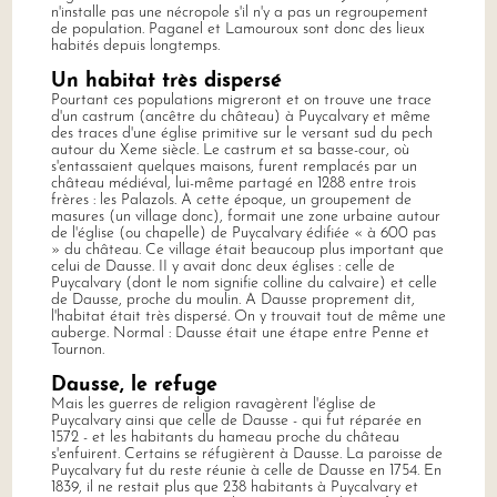
n'installe pas une nécropole s'il n'y a pas un regroupement
de population. Paganel et Lamouroux sont donc des lieux
habités depuis longtemps.
Un habitat très dispersé
Pourtant ces populations migreront et on trouve une trace
d'un castrum (ancêtre du château) à Puycalvary et même
des traces d'une église primitive sur le versant sud du pech
autour du Xeme siècle. Le castrum et sa basse-cour, où
s'entassaient quelques maisons, furent remplacés par un
château médiéval, lui-même partagé en 1288 entre trois
frères : les Palazols. A cette époque, un groupement de
masures (un village donc), formait une zone urbaine autour
de l'église (ou chapelle) de Puycalvary édifiée « à 600 pas
» du château. Ce village était beaucoup plus important que
celui de Dausse. II y avait donc deux églises : celle de
Puycalvary (dont le nom signifie colline du calvaire) et celle
de Dausse, proche du moulin. A Dausse proprement dit,
l'habitat était très dispersé. On y trouvait tout de même une
auberge. Normal : Dausse était une étape entre Penne et
Tournon.
Dausse, le refuge
Mais les guerres de religion ravagèrent l'église de
Puycalvary ainsi que celle de Dausse - qui fut réparée en
1572 - et les habitants du hameau proche du château
s'enfuirent. Certains se réfugièrent à Dausse. La paroisse de
Puycalvary fut du reste réunie à celle de Dausse en 1754. En
1839, il ne restait plus que 238 habitants à Puycalvary et