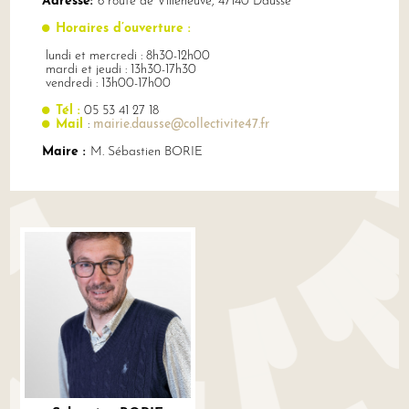
Adresse:
6 route de Villeneuve, 47140 Dausse
Horaires d’ouverture :
lundi et mercredi : 8h30-12h00
mardi et jeudi : 13h30-17h30
vendredi : 13h00-17h00
Tél :
05 53 41 27 18
Mail
:
mairie.dausse@collectivite47.fr
Maire :
M. Sébastien BORIE