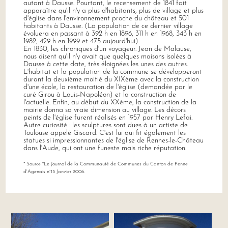
autant à Dausse. Pourtant, le recensement de 1841 fait
apparaître qu'il n'y a plus d'habitants, plus de village et plus
d'église dans l'environnement proche du château et 501
habitants à Dausse. (La population de ce dernier village
évoluera en passant à 392 h en 1896, 311 h en 1968, 343 h en
1982, 429 h en 1999 et 475 aujourd'hui).
En 1830, les chroniques d'un voyageur. Jean de Malause,
nous disent qu'il n'y avait que quelques maisons isolées à
Dausse à cette date, très éloignées les unes des autres.
L'habitat et la population de la commune se développeront
durant la deuxième moitié du XIXème avec la construction
d'une école, la restauration de l'église (demandée par le
curé Girou à Louis-Napoléon) et la construction de
l'actuelle. Enfin, au début du XXème, la construction de la
mairie donna sa vraie dimension au village. Les décors
peints de l'église furent réalisés en 1957 par Henry Lefai.
Autre curiosité : les sculptures sont dues à un artiste de
Toulouse appelé Giscard. C'est lui qui fit également les
statues si impressionnantes de l'église de Rennes-le-Château
dans l'Aude, qui ont une funeste mais riche réputation.
* Source "Le Journal de la Communauté de Communes du Canton de Penne
d'Agenais n°13 Janvier 2006.