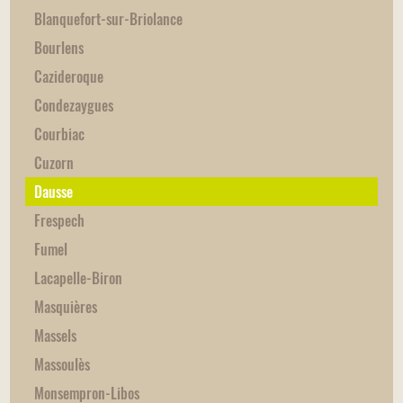
Blanquefort-sur-Briolance
Bourlens
Cazideroque
Condezaygues
Courbiac
Cuzorn
Dausse
Frespech
Fumel
Lacapelle-Biron
Masquières
Massels
Massoulès
Monsempron-Libos